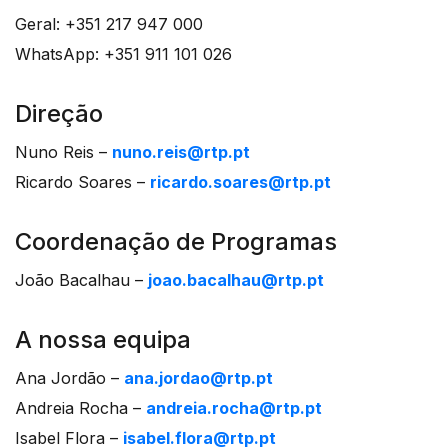
Geral: +351 217 947 000
WhatsApp: +351 911 101 026
Direção
Nuno Reis –
nuno.reis@rtp.pt
Ricardo Soares –
ricardo.soares@rtp.pt
Coordenação de Programas
João Bacalhau –
joao.bacalhau@rtp.pt
A nossa equipa
Ana Jordão –
ana.jordao@rtp.pt
Andreia Rocha –
andreia.rocha@rtp.pt
Isabel Flora –
isabel.flora@rtp.pt