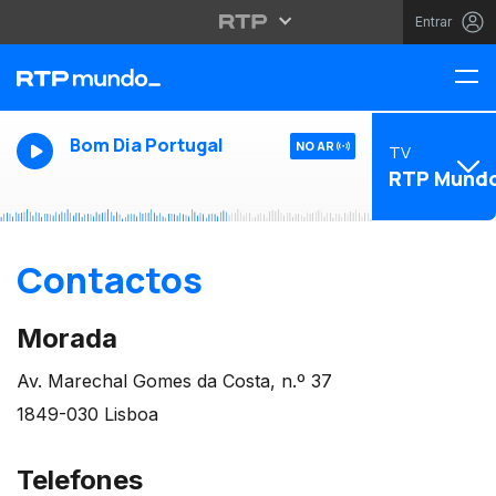
Entrar
Bom Dia Portugal
NO AR
TV
RTP Mund
Contactos
Morada
Av. Marechal Gomes da Costa, n.º 37
1849-030 Lisboa
Telefones