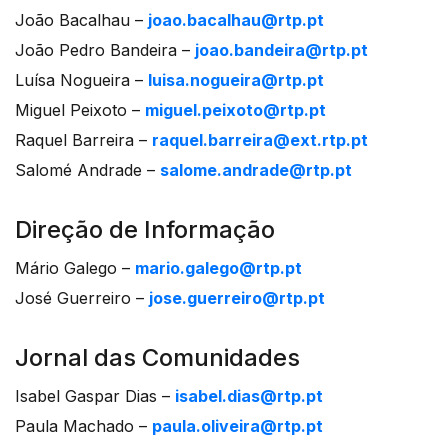
João Bacalhau –
joao.bacalhau@rtp.pt
João Pedro Bandeira –
joao.bandeira@rtp.pt
Luísa Nogueira –
luisa.nogueira@rtp.pt
Miguel Peixoto –
miguel.peixoto@rtp.pt
Raquel Barreira –
raquel.barreira@ext.rtp.pt
Salomé Andrade –
salome.andrade@rtp.pt
Direção de Informação
Mário Galego –
mario.galego@rtp.pt
José Guerreiro –
jose.guerreiro@rtp.pt
Jornal das Comunidades
Isabel Gaspar Dias –
isabel.dias@rtp.pt
Paula Machado –
paula.oliveira@rtp.pt