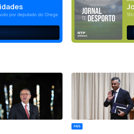
idades
J
ovido por deputado do Chega
PAÍS