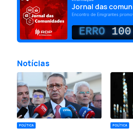
Jornal das comun
Encontro de Emigrantes prom
ERRO
100
Notícias
POLÍTICA
POLÍTICA