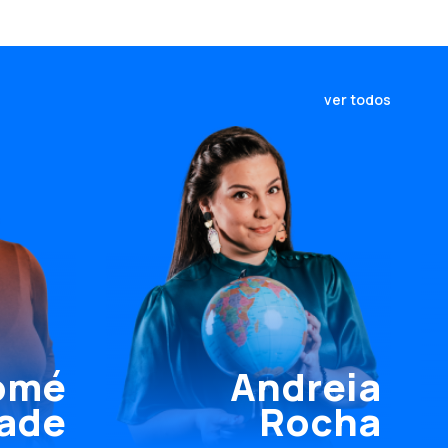
ver todos
omé
Andreia
ade
Rocha