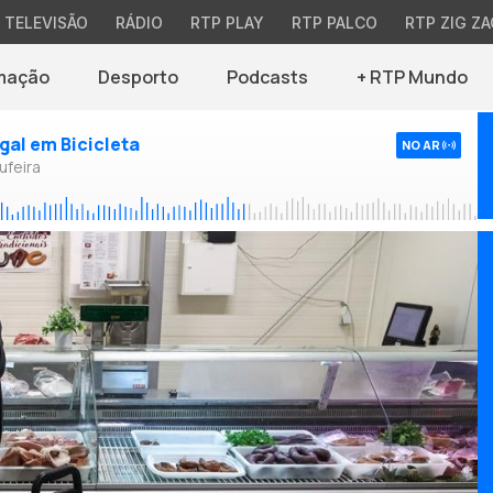
TELEVISÃO
RÁDIO
RTP PLAY
RTP PALCO
RTP ZIG ZA
mação
Desporto
Podcasts
+ RTP Mundo
ugal em Bicicleta
NO AR
ufeira