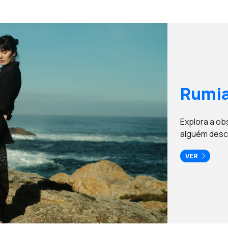
Rumia
Explora a ob
alguém desc
VER