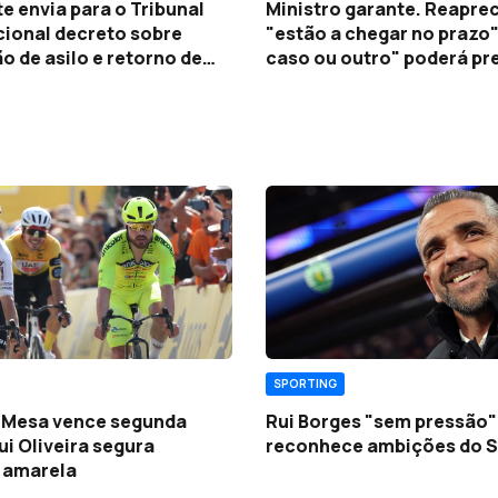
e envia para o Tribunal
Ministro garante. Reapre
cional decreto sobre
"estão a chegar no prazo
 de asilo e retorno de
caso ou outro" poderá pr
iros
análise adicional
SPORTING
 Mesa vence segunda
Rui Borges "sem pressão"
ui Oliveira segura
reconhece ambições do S
 amarela