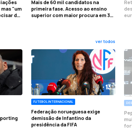
ciações
Mais de 60 mil candidatos na
Ret
" mas "um
primeira fase. Acesso ao ensino
des
ecisar de
superior com maior procura em 30
eur
anos
ver todos
FUTEBOL INTERNACIONAL
DE
Federação norueguesa exige
Pep
porting
demissão de Infantino da
mui
presidência da FIFA
for