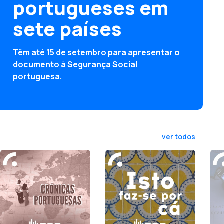
portugueses em
sete países
Têm até 15 de setembro para apresentar o
documento à Segurança Social
portuguesa.
ver todos