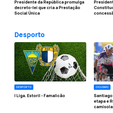
Presidente da República promulga
President
decreto-lei que cria a Prestação
Constitu
Social Única
concessão
estrange
Desporto
CICLISMO
DESPORTO
Santiago
I Liga. Estoril - Famalicão
etapa e R
camisola