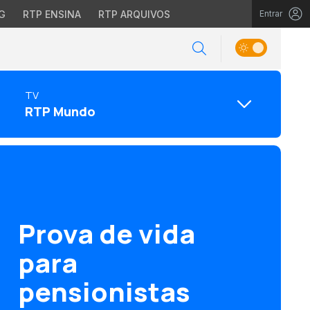
G
RTP ENSINA
RTP ARQUIVOS
Entrar
TV
RTP Mundo
Prova de vida
para
pensionistas