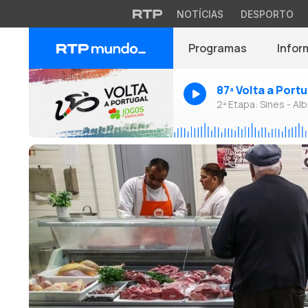
NOTÍCIAS
DESPORTO
Programas
Infor
87ª Volta a Port
2ª Etapa: Sines - Alb