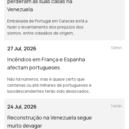
perderam as suas casas na
Venezuela
Embaixada de Portugal em Caracas está a
fazer o levantamento dos prejuízos dos
sismos, entre cidadãos de origem
portuguesa na Venezuela. Ensino de
Português no Estrangeiro: falta negociar
27 Jul, 2026
10min
tabelas salariais e subsídios.
Incêndios em França e Espanha
afectam portugueses
Não há números, mas é quase certo que
centenas ou até milhares de portugueses e
lusodescendentes terão sido deslocados
por causa dos incêndios em França e
Espanha. Diáspora madeirense quer circulo
24 Jul, 2026
14min
eleitoral próprio.
Reconstrução na Venezuela segue
muito devagar