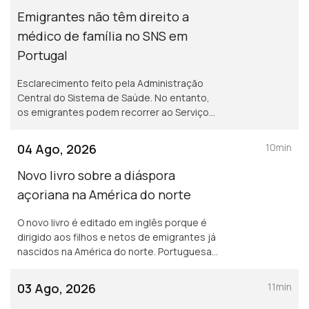
Emigrantes não têm direito a
médico de família no SNS em
Portugal
Esclarecimento feito pela Administração
Central do Sistema de Saúde. No entanto,
os emigrantes podem recorrer ao Serviço
Nacional de Saúde, sem qualquer encargo.
04 Ago, 2026
10min
Novo livro sobre a diáspora
açoriana na América do norte
O novo livro é editado em inglês porque é
dirigido aos filhos e netos de emigrantes já
nascidos na América do norte. Portuguesa
na região de Bordéus teve de deixar a sua
casa durante uma semana, por causa dos
03 Ago, 2026
11min
incêndios.