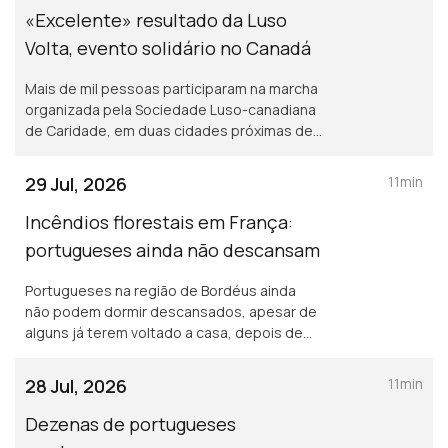
«Excelente» resultado da Luso
Volta, evento solidário no Canadá
Mais de mil pessoas participaram na marcha
organizada pela Sociedade Luso-canadiana
de Caridade, em duas cidades próximas de
Toronto. Foram angariados mais de 300 mil
dólares canadianos (pouco mais de 200 mil
29 Jul, 2026
11min
euros).
Incêndios florestais em França:
portugueses ainda não descansam
Portugueses na região de Bordéus ainda
não podem dormir descansados, apesar de
alguns já terem voltado a casa, depois de
terem deixado tudo para trás. Português foi
a língua mais procurada nos exames NEWL
28 Jul, 2026
11min
nos EUA.
Dezenas de portugueses