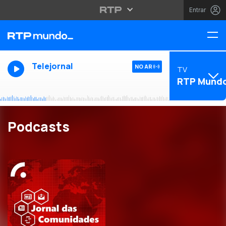
Entrar
Telejornal
NO AR
TV
RTP Mund
Podcasts