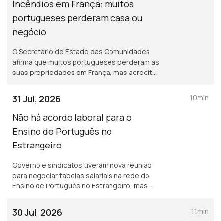
Incêndios em França: muitos
portugueses perderam casa ou
negócio
O Secretário de Estado das Comunidades
afirma que muitos portugueses perderam as
suas propriedades em França, mas acredita
que os seguros vão cobrir os prejuizos.
31 Jul, 2026
10min
Não há acordo laboral para o
Ensino de Português no
Estrangeiro
Governo e sindicatos tiveram nova reunião
para negociar tabelas salariais na rede do
Ensino de Português no Estrangeiro, mas
ainda não houve acordo. Encontro Europeu
de Jovens Lusos e Lusófonos na Covilhã.
30 Jul, 2026
11min