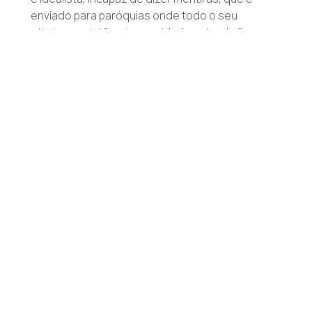
enviado para paróquias onde todo o seu
otimismo cristão e ingenuidade natural são
postos à prova por rebanhos de pecadores
23:00
Visita Guiada
Os Diamantes e o Homem Mais Rico da América
Portuguesa
23:45
Terra 4.0
O Terra 4.0 é um programa sobre o mundo rural,
empreendedorismo e inovação que dá a
conhecer jovens agricultores e jovens
empresários rurais a atuar em território nacional
0:00