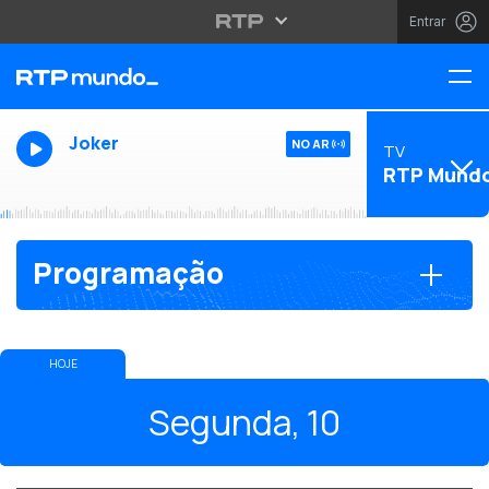
Entrar
Joker
NO AR
TV
RTP Mund
Programação
HOJE
VOLTAR AO DIA DE HOJE
Segunda, 10
Segunda, 10