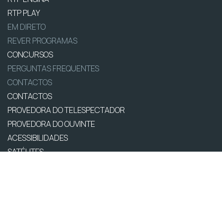
RTP PLAY
EM DIRETO
REVER PROGRAMAS
CONCURSOS
PERGUNTAS FREQUENTES
CONTACTOS
CONTACTOS
PROVEDORA DO TELESPECTADOR
PROVEDORA DO OUVINTE
ACESSIBILIDADES
SATÉLITES
A EMPRESA
CONSELHO GERAL INDEPENDENTE
CONSELHO DE OPINIÃO
CONTRATO DE CONCESSÃO DO SERVIÇO PÚBLICO DE
RÁDIO E TELEVISÃO