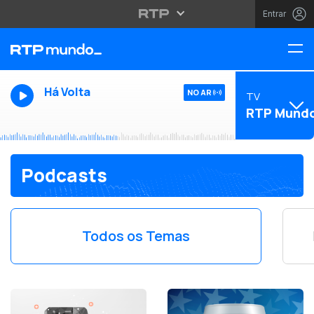
Entrar
Há Volta
NO AR
TV
RTP Mund
Podcasts
Todos os Temas