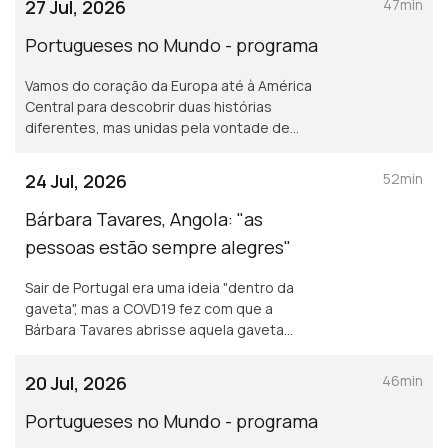
27 Jul, 2026
47min
mundo.
Portugueses no Mundo - programa
Vamos do coração da Europa até à América
Central para descobrir duas histórias
diferentes, mas unidas pela vontade de
construir uma vida além-fronteiras. Vamos
conhecer a Susana Silva em França, e o Jorge
24 Jul, 2026
52min
Cravo no Panamá
Bárbara Tavares, Angola: "as
pessoas estão sempre alegres"
Sair de Portugal era uma ideia "dentro da
gaveta", mas a COVD19 fez com que a
Bárbara Tavares abrisse aquela gaveta
fechada. Angola foi uma oportunidade e já lá
vão mais de 5 anos. 5 anos de um grande
20 Jul, 2026
46min
desafio diário.
Portugueses no Mundo - programa