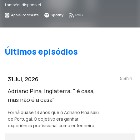
também disponível
Apple Podcasts
Spotify
RSS
Últimos episódios
31 Jul, 2026
55min
Adriano Pina, Inglaterra: " é casa,
mas não é a casa"
Foi há quase 13 anos que o Adriano Pina saiu
de Portugal. O objetivo era ganhar
experiência profissional como enfermeiro,
mas 13 anos depois construiu uma carreira,
uma rotina e uma nova forma de olhar para o