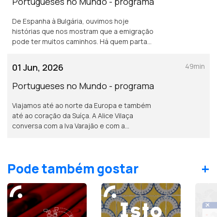
Portugueses no Mundo - programa
De Espanha à Bulgária, ouvimos hoje
histórias que nos mostram que a emigração
pode ter muitos caminhos. Há quem parta
uma vez e fique., como a Vânia Domingues e
há quem parta, regresse e volte a partir
01 Jun, 2026
49min
como o Vitor Sousa
Portugueses no Mundo - programa
Viajamos até ao norte da Europa e também
até ao coração da Suíça. A Alice Vilaça
conversa com a Iva Varajão e com a
Margarida Costa que partilham duas
histórias de vida feitas de mudança,
adaptação e descoberta.
+
Pode também gostar