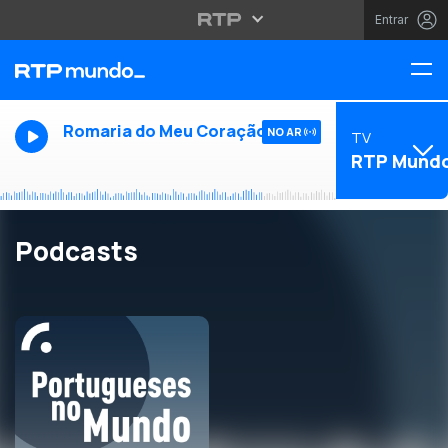
Entrar
Romaria do Meu Coração
NO AR
TV
RTP Mund
Podcasts