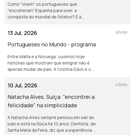
Como "vivem" os portugueses que
"escolheram" Espanha para viver, a
conquista do mundial de futebol? É à
"boleia" do futebol que atravessamos a
fronteira para conversar com a Inês Fonseca
13 Jul, 2026
45min
e o Carlos Calafate.
Portugueses no Mundo - programa
Entre Malta e a Noruega, ouvimos hoje
histórias que mostram que emigrar não é
apenas mudar de país. A Cristina Davó e o
Daniel Gameiro provam que a distância pode
mudar a geografia da nossa vida, mas não
10 Jul, 2026
43min
apaga as raízes.
Natacha Alves, Suíça: "encontrei a
felicidade" na simplicidade
A Natacha Alves sempre pensou em sair do
país e está na Suíça há 10 anos. Dentista, de
Santa Maria da Feira, diz que a experiência a