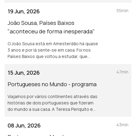
tornou uma "melhor pessoa" e faz um
balanço positivo da última década. Um
19 Jun, 2026
55min
desafio!
João Sousa, Países Baixos
"aconteceu de forma inesperada"
O João Sousa está em Amesterdão há quase
3 anos e por lá sente-se em casa. Foi nos
Países Baixos que voltou a estudar, que
recomeçou a escrever a sua história. Uma
história que se resume na palavra
15 Jun, 2026
47min
"recomeço".
Portugueses no Mundo - programa
Viajamos por vários continentes através das
histórias de dois portugueses que fizeram
do mundo a sua casa. A Teresa Periquito em
França e o Rui Cabral no Brasil vivem
experiências transformadoras.
08 Jun, 2026
43min