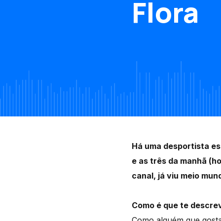
Flora
Há uma desportista es
e as três da manhã (ho
canal, já viu meio mun
Como é que te descre
Como alguém que gosta