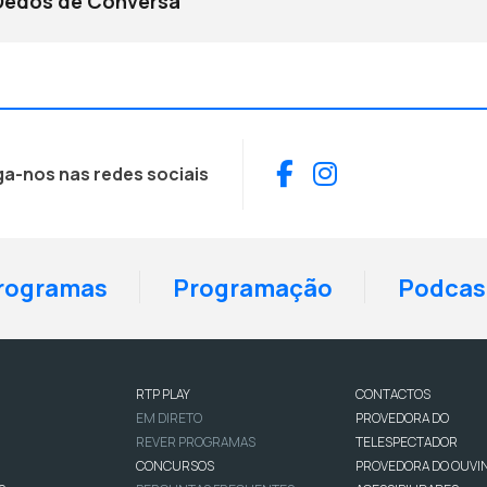
Dedos de Conversa
Facebook
Instagram
ga-nos nas redes sociais
rogramas
Programação
Podcas
RTP PLAY
CONTACTOS
EM DIRETO
PROVEDORA DO
REVER PROGRAMAS
TELESPECTADOR
CONCURSOS
PROVEDORA DO OUVI