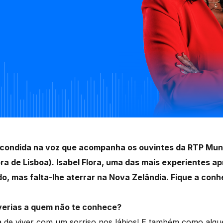
condida na voz que acompanha os ouvintes da RTP Mund
ra de Lisboa). Isabel Flora, uma das mais experientes 
do, mas falta-lhe aterrar na Nova Zelândia. Fique a conh
verias a quem não te conhece?
 de viver com um sorriso nos lábios! E também como algu