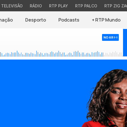
TELEVISÃO
RÁDIO
RTP PLAY
RTP PALCO
RTP ZIG ZA
mação
Desporto
Podcasts
+ RTP Mundo
NO AR