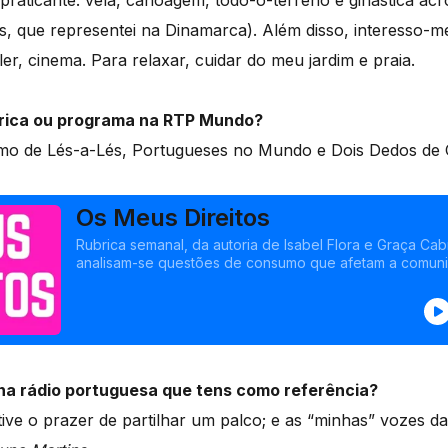
raticante: vela, canoagem, todo-o-terreno e ginástica acro
s, que representei na Dinamarca). Além disso, interesso-m
ler, cinema. Para relaxar, cuidar do meu jardim e praia.
brica ou programa na RTP Mundo?
smo de Lés-a-Lés, Portugueses no Mundo e Dois Dedos de
Os Meus Direitos
Rubrica semanal, da autoria de Isabel Flora e Graça Cab
analisam-se questões de consumo que afetam a comun
residente no estrangeiro.
na rádio portuguesa que tens como referência?
ive o prazer de partilhar um palco; e as “minhas” vozes da