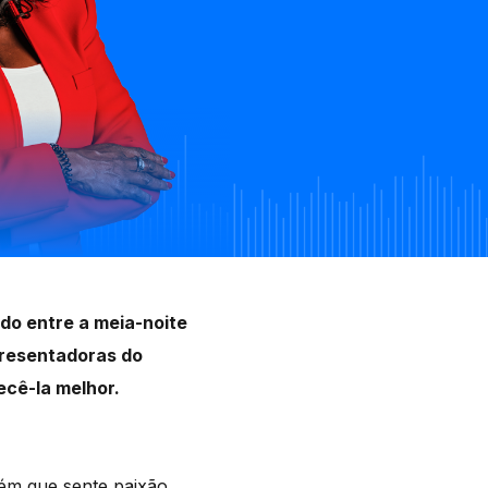
o entre a meia-noite
apresentadoras do
ecê-la melhor.
ém que sente paixão