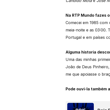
Cândido Mota
e
José N
Na RTP Mundo fazes o
Comecei em 1985 com u
meia-noite e as 03:00. 
Portugal e em países 
Alguma historia desco
Uma das minhas primeira
João de Deus Pinheiro,
me que apoiasse o braç
Pode ouvi-la também a