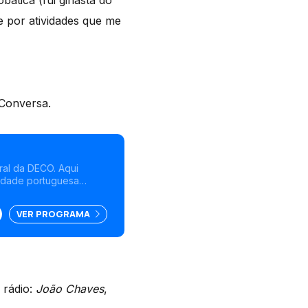
bática (fui ginasta do
e por atividades que me
 Conversa.
ral da DECO. Aqui
idade portuguesa
VER PROGRAMA
 rádio:
João Chaves
,