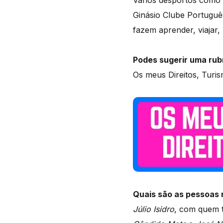
Vários desportos como p
Ginásio Clube Portuguê
fazem aprender, viajar, 
Podes sugerir uma ru
Os meus Direitos, Turi
Quais são as pessoas 
Júlio Isidro
, com quem t