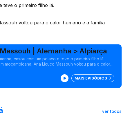
eve o primeiro filho lá.
ssouh voltou para o calor humano e a família
 Massouh | Alemanha > Alpiarça
manha, casou com um polaco e teve o primeiro filho lá.
em moçambicana, Ana Licuco Massouh voltou para o calor
cresceu cá.
MAIS EPISÓDIOS
á
ver todos