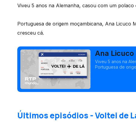
Viveu 5 anos na Alemanha, casou com um polaco e t
Portuguesa de origem moçambicana, Ana Licuco Ma
cresceu cá.
Ana Licuco
Viveu 5 anos na Ale
Portuguesa de orig
humano e a família 
Últimos episódios - Voltei de L