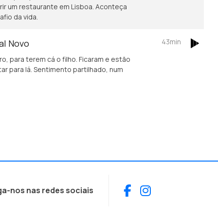
brir um restaurante em Lisboa. Aconteça
fio da vida.
43min
hal Novo
ro, para terem cá o filho. Ficaram e estão
ar para lá. Sentimento partilhado, num
Facebook
Instagram
ga-nos nas redes sociais