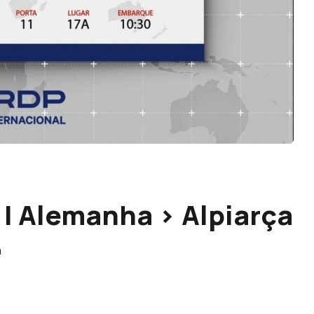
| Alemanha > Alpiarça
á