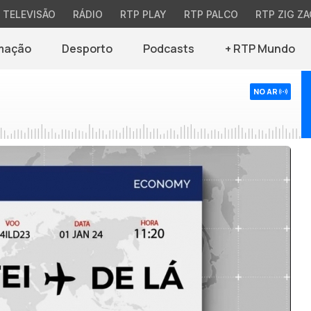
TELEVISÃO
RÁDIO
RTP PLAY
RTP PALCO
RTP ZIG ZA
mação
Desporto
Podcasts
+ RTP Mundo
NO AR