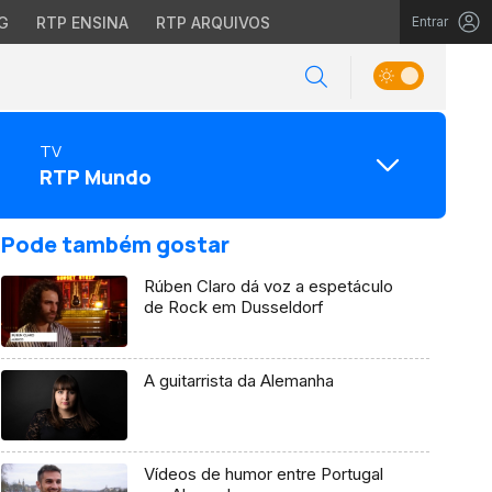
G
RTP ENSINA
RTP ARQUIVOS
Entrar
TV
RTP Mundo
Pode também gostar
Rúben Claro dá voz a espetáculo
de Rock em Dusseldorf
A guitarrista da Alemanha
Vídeos de humor entre Portugal