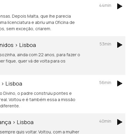
44min
ensas. Depois Malta, que lhe parecia
uma licenciatura e abriu uma Oficina de
os, sem exceção, criarem.
53min
nidos > Lisboa
 sozinha, ainda com 22 anos, para fazer o
r fique, quer vá de volta para os
56min
 > Lisboa
 Divino, o padre construiu pontes e
eal. Voltou e é também essa a missão
diferente.
40min
ança > Lisboa
sempre quis voltar. Voltou, com a mulher