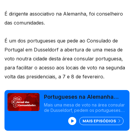
É dirigente associativo na Alemanha, foi conselheiro
das comunidades.
É um dos portugueses que pede ao Consulado de
Portugal em Dusseldorf a abertura de uma mesa de
voto noutra cidade desta área consular portuguesa,
para facilitar o acesso aos locais de voto na segunda
volta das presidenciais, a 7 e 8 de fevereiro.
Portugueses na Alemanha
pedem mais uma mesa de
Mais uma mesa de voto na área consular
de Dusseldorf, pedem os portugueses.
voto
Mulheres da diáspora portuguesa em
MAIS EPISÓDIOS
França apelam ao voto na segunda volta
das Presidenciais.