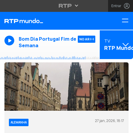
Entrar
Bom Dia Portugal Fim de
NO AR
TV
Semana
RTP Mund
27 jan, 2026, 18:17
ALEMANHA