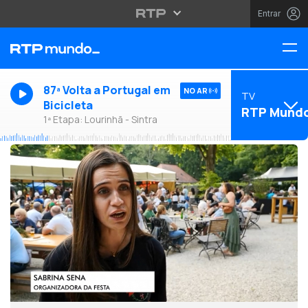
Entrar
87ª Volta a Portugal em
NO AR
TV
Bicicleta
RTP Mund
1ª Etapa: Lourinhã - Sintra