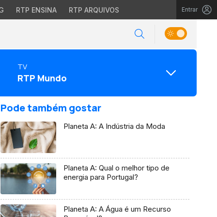
G
RTP ENSINA
RTP ARQUIVOS
Entrar
TV
RTP Mundo
Pode também gostar
Planeta A: A Indústria da Moda
Planeta A: Qual o melhor tipo de
energia para Portugal?
Planeta A: A Água é um Recurso