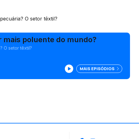
ecuária? O setor têxtil?
or mais poluente do mundo?
 O setor têxtil?
MAIS EPISÓDIOS