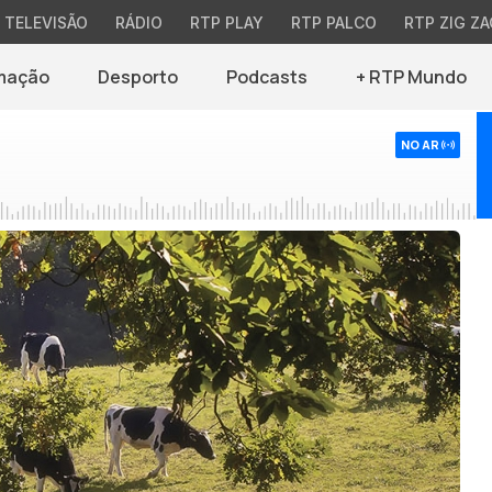
TELEVISÃO
RÁDIO
RTP PLAY
RTP PALCO
RTP ZIG ZA
mação
Desporto
Podcasts
+ RTP Mundo
NO AR