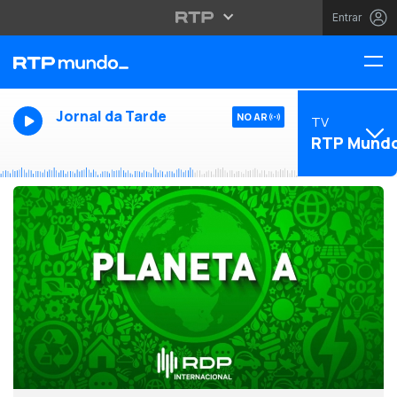
Entrar
Jornal da Tarde
NO AR
TV
RTP Mund