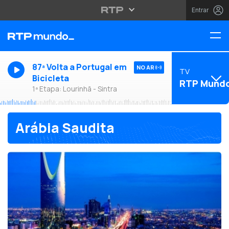
Entrar
87ª Volta a Portugal em
NO AR
TV
Bicicleta
RTP Mund
1ª Etapa: Lourinhã - Sintra
Arábia Saudita