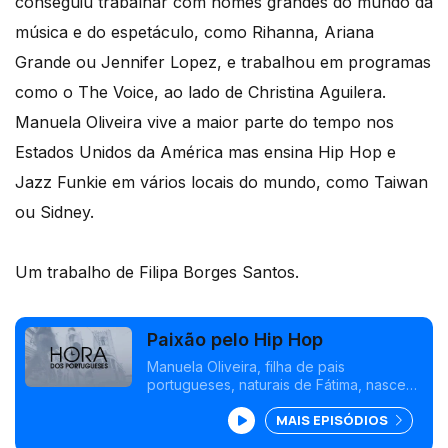
conseguiu trabalhar com nomes grandes do mundo da
música e do espetáculo, como Rihanna, Ariana
Grande ou Jennifer Lopez, e trabalhou em programas
como o The Voice, ao lado de Christina Aguilera.
Manuela Oliveira vive a maior parte do tempo nos
Estados Unidos da América mas ensina Hip Hop e
Jazz Funkie em vários locais do mundo, como Taiwan
ou Sidney.
Um trabalho de Filipa Borges Santos.
Paixão pelo Hip Hop
Manuela Oliveira, filha de pais
portugueses, naturais de Fátima, nasceu
em Sidney, na Austrália e, ainda nova,
MAIS EPISÓDIOS
percebeu que a dança era o que a fazia
feliz.<br /> Depois de muito trabalho e