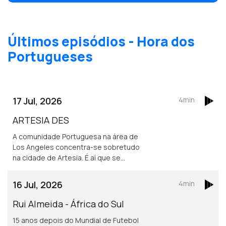
dedicação Manuela conseguiu trabalhar
com nomes grandes do mundo da
música e do espetáculo, como Rihanna,
Ariana Grande ou Jennifer Lopez, e
Últimos episódios - Hora dos
trabalhou em programas como o The
Voice, ao lado de Christina Aguilera.
Portugueses
17 Jul, 2026
4min
ARTESIA DES
A comunidade Portuguesa na área de
Los Angeles concentra-se sobretudo
na cidade de Artesia. É ai que se
localiza um dos mais frequentados e
dinâmicos, centros culturais
16 Jul, 2026
4min
Portugueses nos Estados Unidos.
Rui Almeida - África do Sul
15 anos depois do Mundial de Futebol