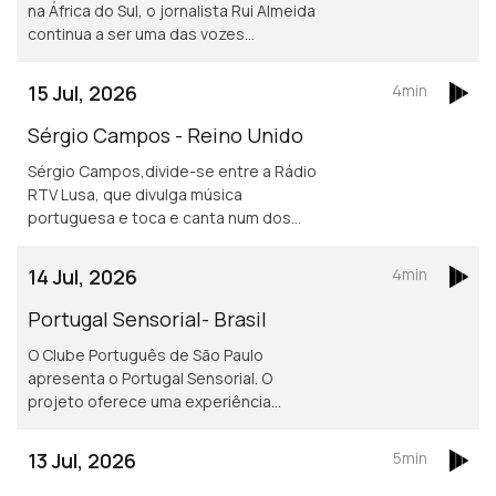
na África do Sul, o jornalista Rui Almeida
continua a ser uma das vozes
portuguesas mais reconhecidas do
jornalismo desportivo, nos países da
15 Jul, 2026
4min
lusofonia.
Sérgio Campos - Reino Unido
Sérgio Campos,divide-se entre a Rádio
RTV Lusa, que divulga música
portuguesa e toca e canta num dos
mais conhecidos restaurantes
portugueses em Londres.
14 Jul, 2026
4min
Portugal Sensorial- Brasil
O Clube Português de São Paulo
apresenta o Portugal Sensorial. O
projeto oferece uma experiência
imersiva completa, combinando
exposição histórica, alta gastronomia
13 Jul, 2026
5min
e um show audiovisual tecnológico.