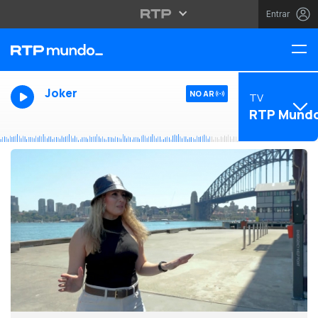
Entrar
Joker
NO AR
TV
RTP Mund