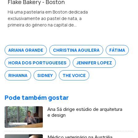
Flake Bakery - Boston
Há uma pastelaria em Boston dedicada
exclusivamente ao pastel de nata, a
primeira do género na capital de
Massachusetts.
ARIANA GRANDE
CHRISTINA AGUILERA
FÁTIMA
HORA DOS PORTUGUESES
JENNIFER LOPEZ
RIHANNA
SIDNEY
THE VOICE
Pode também gostar
Ana Sá dirige estúdio de arquitetura
e design
Médico veterinário na Austrália