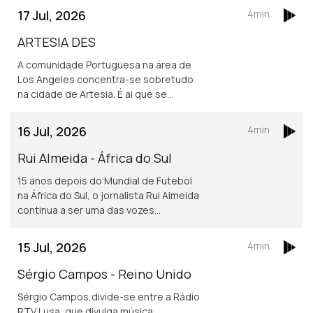
17 Jul, 2026
4min
ARTESIA DES
A comunidade Portuguesa na área de
Los Angeles concentra-se sobretudo
na cidade de Artesia. É ai que se
localiza um dos mais frequentados e
dinâmicos, centros culturais
16 Jul, 2026
4min
Portugueses nos Estados Unidos.
Rui Almeida - África do Sul
15 anos depois do Mundial de Futebol
na África do Sul, o jornalista Rui Almeida
continua a ser uma das vozes
portuguesas mais reconhecidas do
jornalismo desportivo, nos países da
15 Jul, 2026
4min
lusofonia.
Sérgio Campos - Reino Unido
Sérgio Campos,divide-se entre a Rádio
RTV Lusa, que divulga música