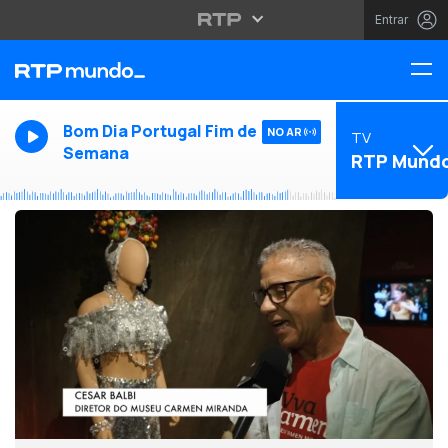
Entrar
Bom Dia Portugal Fim de
NO AR
TV
Semana
RTP Mund