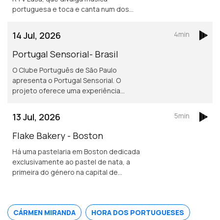
portuguesa e toca e canta num dos
mais conhecidos restaurantes
portugueses em Londres.
14 Jul, 2026
4min
Portugal Sensorial- Brasil
O Clube Português de São Paulo
apresenta o Portugal Sensorial. O
projeto oferece uma experiência
imersiva completa, combinando
exposição histórica, alta gastronomia
13 Jul, 2026
5min
e um show audiovisual tecnológico.
Flake Bakery - Boston
Há uma pastelaria em Boston dedicada
exclusivamente ao pastel de nata, a
primeira do género na capital de
Massachusetts.
CÁRMEN MIRANDA
HORA DOS PORTUGUESES