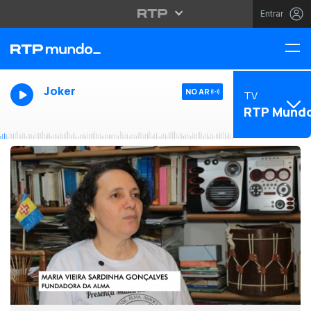
Entrar
Joker
NO AR
TV
RTP Mund