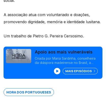
social.
A associação atua com voluntariado e doações,
promovendo dignidade, memória e identidade lusitana.
Um trabalho de Pietro G. Pereira Cersosimo.
Apoio aos mais vulneráveis
Criada por Maria Sardinha, conselheira
da diáspora madeirense no Brasil, a
Associação Luso-Brasileira apoia famílias
MAIS EPISÓDIOS
portuguesas vulneráveis com assistência
social, voluntariado e doações.
HORA DOS PORTUGUESES