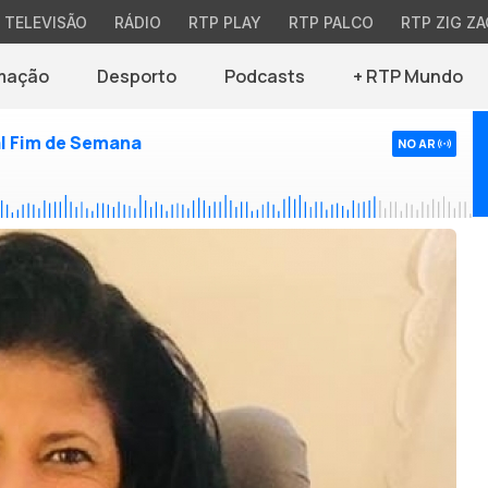
TELEVISÃO
RÁDIO
RTP PLAY
RTP PALCO
RTP ZIG ZA
mação
Desporto
Podcasts
+ RTP Mundo
l Fim de Semana
NO AR