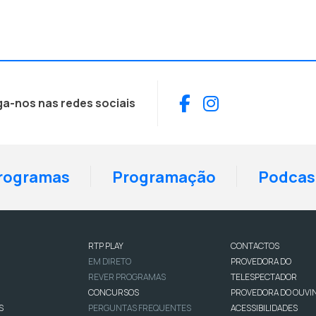
Facebook
Instagram
ga-nos nas redes sociais
rogramas
Programação
Podcas
RTP PLAY
CONTACTOS
EM DIRETO
PROVEDORA DO
REVER PROGRAMAS
TELESPECTADOR
CONCURSOS
PROVEDORA DO OUVI
S
PERGUNTAS FREQUENTES
ACESSIBILIDADES