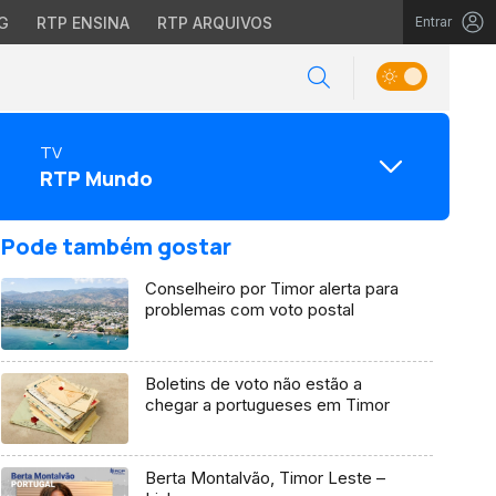
G
RTP ENSINA
RTP ARQUIVOS
Entrar
TV
RTP Mundo
Pode também gostar
Conselheiro por Timor alerta para
problemas com voto postal
Boletins de voto não estão a
chegar a portugueses em Timor
Berta Montalvão, Timor Leste –