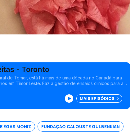
eitas - Toronto
atural de Tomar, está há mais de uma década no Canadá para
nos em Timor Leste. Faz a gestão de ensaios clínicos para a
região das Américas na área da atrofia muscular espinhal
MAIS EPISÓDIOS
E EGAS MONIZ
FUNDAÇÃO CALOUSTE GULBENKIAN