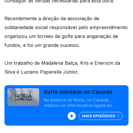
conseguir as verbas necessárias para esta obra.
Recentemente a direção da associação de
solidariedade social responsável pelo empreendimento
organizou um torneio de golfe para angariação de
fundos, e foi um grande sucesso.
Um trabalho de Madalena Balça, Kris e Enerson da
Silva e Luciano Paparella Júnior.
Golfe solidário no Canadá
Na América do Norte, no Canadá,
realizou-se uma iniciativa ligada ao
Magelan Center, um lar de idosos
MAIS EPISÓDIOS
dedicado à comunidade portuguesa
radicada na grande área de Toronto.