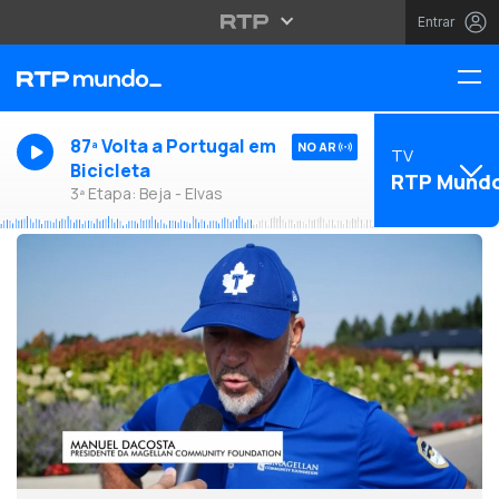
Entrar
87ª Volta a Portugal em
NO AR
TV
Bicicleta
RTP Mund
3ª Etapa: Beja - Elvas