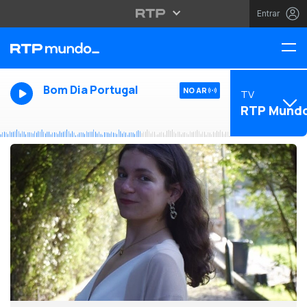
Entrar
Bom Dia Portugal
NO AR
TV
RTP Mund