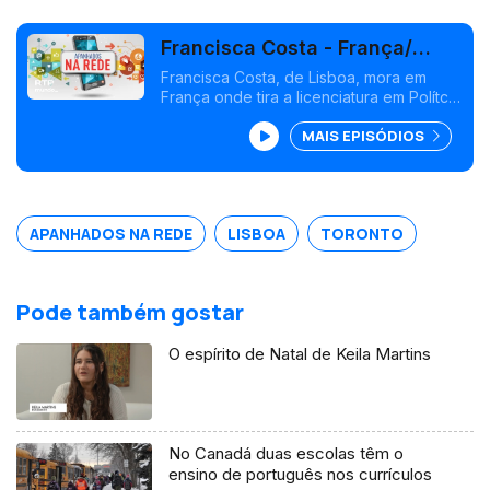
Francisca Costa - França/
Canadá
Francisca Costa, de Lisboa, mora em
França onde tira a licenciatura em Polítca
e Governação,mas porque a Sciences
MAIS EPISÓDIOS
Po obriga fazer um ano no exterior vive
atualmente em Toronto. Asilo e migração
são áreas de investigação
APANHADOS NA REDE
LISBOA
TORONTO
Pode também gostar
O espírito de Natal de Keila Martins
No Canadá duas escolas têm o
ensino de português nos currículos