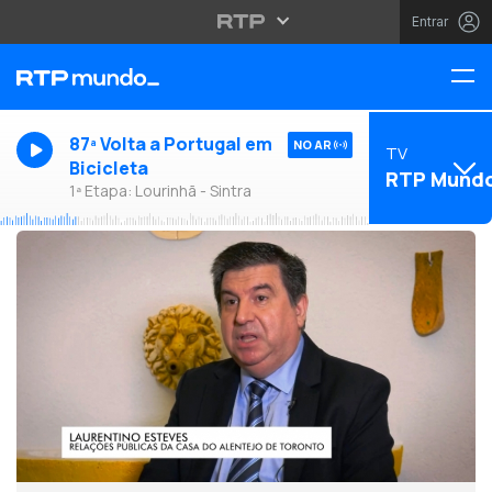
Entrar
87ª Volta a Portugal em
NO AR
TV
Bicicleta
RTP Mund
1ª Etapa: Lourinhã - Sintra