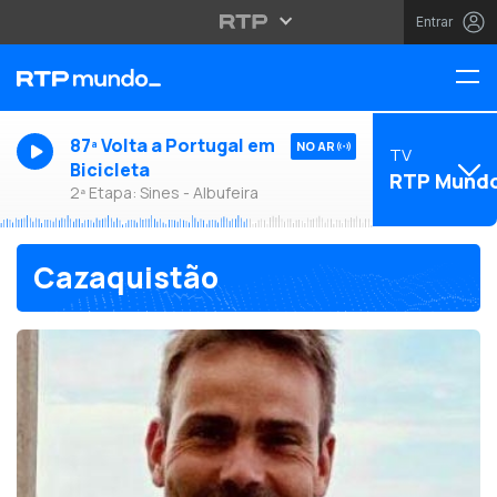
Entrar
87ª Volta a Portugal em
NO AR
TV
Bicicleta
RTP Mund
2ª Etapa: Sines - Albufeira
Cazaquistão