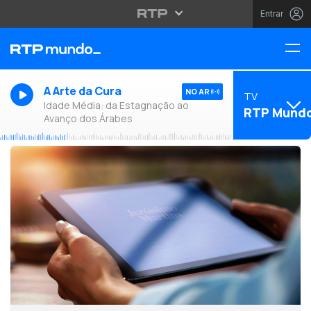
Entrar
A Arte da Cura
NO AR
TV
Idade Média: da Estagnação ao
RTP Mund
Avanço dos Árabes