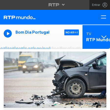
Entrar
Bom Dia Portugal
NO AR
TV
RTP Mund