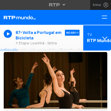
Entrar
87ª Volta a Portugal em
NO AR
TV
Bicicleta
RTP Mund
1ª Etapa: Lourinhã - Sintra