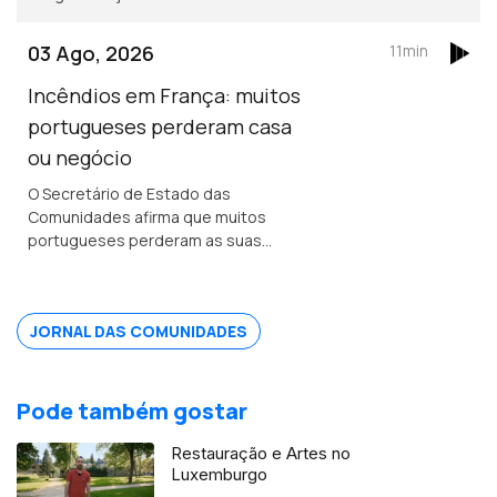
norte. Portuguesa na região de
Bordéus teve de deixar a sua casa
03 Ago, 2026
11min
durante uma semana, por causa dos
incêndios.
Incêndios em França: muitos
portugueses perderam casa
ou negócio
O Secretário de Estado das
Comunidades afirma que muitos
portugueses perderam as suas
propriedades em França, mas acredita
que os seguros vão cobrir os
prejuizos.
JORNAL DAS COMUNIDADES
Pode também gostar
Restauração e Artes no
Luxemburgo