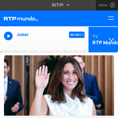
Entrar
Joker
NO AR
TV
RTP Mund