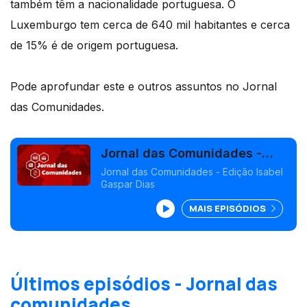
também têm a nacionalidade portuguesa. O
Luxemburgo tem cerca de 640 mil habitantes e cerca
de 15% é de origem portuguesa.
Pode aprofundar este e outros assuntos no Jornal
das Comunidades.
Jornal das Comunidades -
Edição Isabel Gaspar Dias
Jornal das Comunidades - Edição Isabel
Gaspar Dias
MAIS EPISÓDIOS
Últimos episódios - Jornal das
comunidades