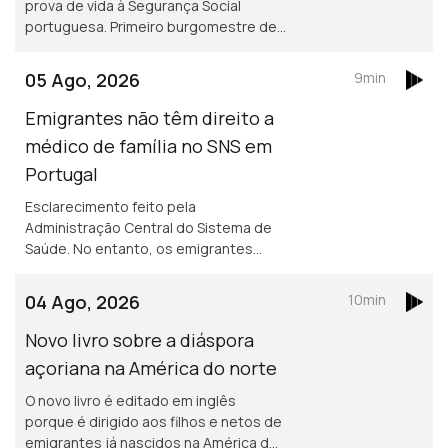
prova de vida à Segurança Social
portuguesa. Primeiro burgomestre de
origem portuguesa no Luxemburgo
está a gostar e diz que quer continuar,
05 Ago, 2026
9min
para além de 2029.
Emigrantes não têm direito a
médico de família no SNS em
Portugal
Esclarecimento feito pela
Administração Central do Sistema de
Saúde. No entanto, os emigrantes
podem recorrer ao Serviço Nacional de
Saúde, sem qualquer encargo.
04 Ago, 2026
10min
Novo livro sobre a diáspora
açoriana na América do norte
O novo livro é editado em inglês
porque é dirigido aos filhos e netos de
emigrantes já nascidos na América do