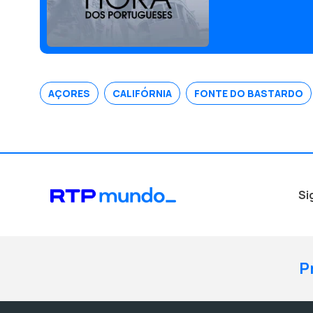
trabalha, como desig
AÇORES
CALIFÓRNIA
FONTE DO BASTARDO
Si
P