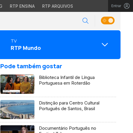
G
RTP ENSINA
RTP ARQUIVOS
Entrar
TV
RTP Mundo
Pode também gostar
Biblioteca Infantil de Língua
Portuguesa em Roterdão
Distinção para Centro Cultural
Português de Santos, Brasil
Documentário Português no