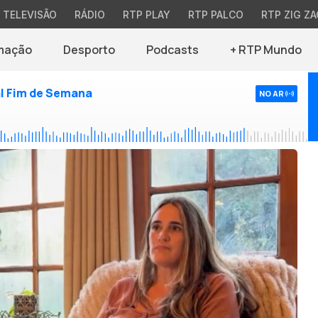
TELEVISÃO
RÁDIO
RTP PLAY
RTP PALCO
RTP ZIG ZA
mação
Desporto
Podcasts
+ RTP Mundo
l Fim de Semana
NO AR