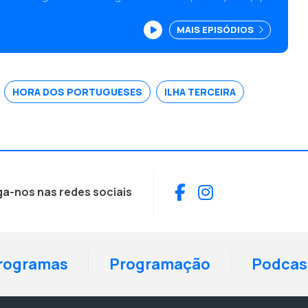
ner floral, e vive com a sua família.
MAIS EPISÓDIOS
HORA DOS PORTUGUESES
ILHA TERCEIRA
Facebook
Instagram
ga-nos nas redes sociais
rogramas
Programação
Podcas