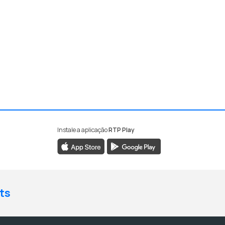
Instale a aplicação
RTP Play
ts