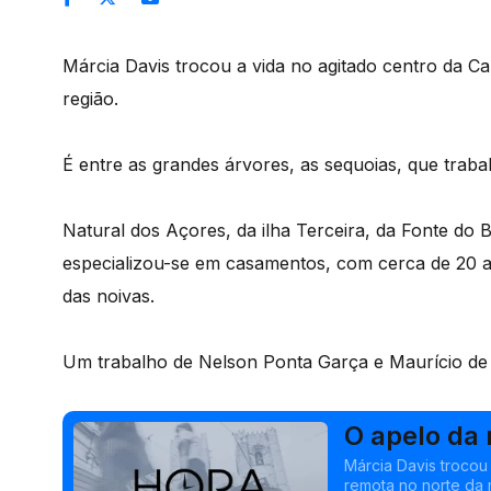
Márcia Davis trocou a vida no agitado centro da C
região.
É entre as grandes árvores, as sequoias, que trabal
Natural dos Açores, da ilha Terceira, da Fonte do Ba
especializou-se em casamentos, com cerca de 20 a
das noivas.
Um trabalho de Nelson Ponta Garça e Maurício de
O apelo da
Márcia Davis trocou
remota no norte da 