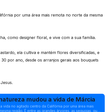
alifórnia por uma área mais remota no norte da mesma
ha, como designer floral, e vive com a sua família.
stardo, ela cultiva e mantém flores diversificadas, e
 30 por ano, desde os arranjos gerais aos bouquets
 Jesus.
 natureza mudou a vida de Márcia
 a vida no agitado centro da Califórnia por uma área mais
mesma região. É entre as grandes árvores, as sequoias, que