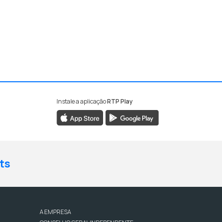
Instale a aplicação
RTP Play
ts
A EMPRESA