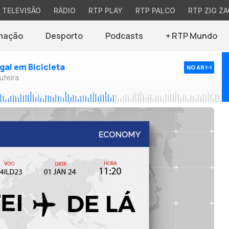
TELEVISÃO
RÁDIO
RTP PLAY
RTP PALCO
RTP ZIG ZA
mação
Desporto
Podcasts
+ RTP Mundo
ugal em Bicicleta
NO AR
ufeira