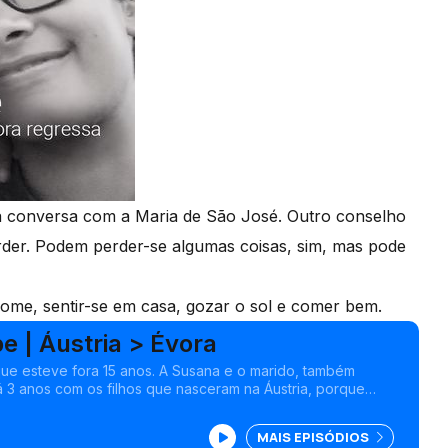
a conversa com a Maria de São José. Outro conselho
rder. Podem perder-se algumas coisas, sim, mas pode
nome, sentir-se em casa, gozar o sol e comer bem.
pe | Áustria > Évora
ue esteve fora 15 anos. A Susana e o marido, também
há 3 anos com os filhos que nasceram na Áustria, porque
trar-lhes o que é ser português em Portugal.
MAIS EPISÓDIOS