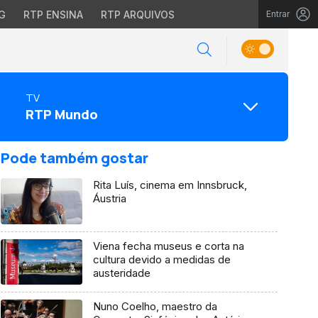
G
RTP ENSINA
RTP ARQUIVOS
Entrar
TV
RTP Mundo
Pode também gostar
Rita Luís, cinema em Innsbruck,
Áustria
Viena fecha museus e corta na
cultura devido a medidas de
austeridade
Nuno Coelho, maestro da