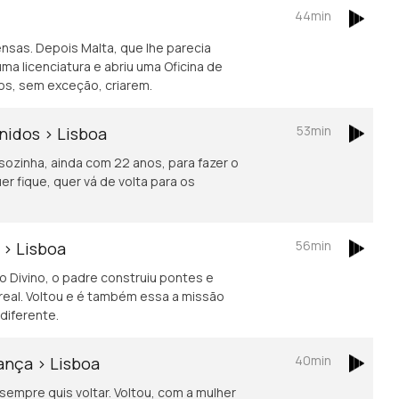
44min
ensas. Depois Malta, que lhe parecia
uma licenciatura e abriu uma Oficina de
os, sem exceção, criarem.
53min
nidos > Lisboa
 sozinha, ainda com 22 anos, para fazer o
r fique, quer vá de volta para os
56min
 > Lisboa
 Divino, o padre construiu pontes e
eal. Voltou e é também essa a missão
diferente.
40min
ança > Lisboa
sempre quis voltar. Voltou, com a mulher