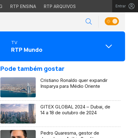
G
RTP ENSINA
RTP ARQUIVOS
Entrar
TV
RTP Mundo
Pode também gostar
Cristiano Ronaldo quer expandir
Insparya para Médio Oriente
GITEX GLOBAL 2024 – Dubai, de
14 a 18 de outubro de 2024
Pedro Quaresma, gestor de