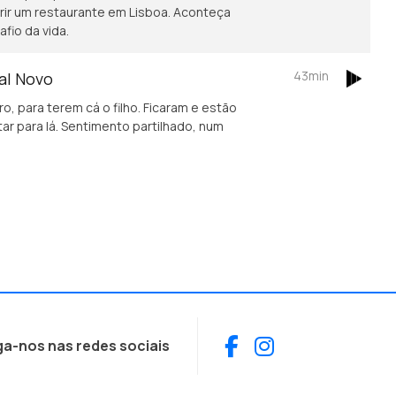
brir um restaurante em Lisboa. Aconteça
fio da vida.
43min
hal Novo
ro, para terem cá o filho. Ficaram e estão
ar para lá. Sentimento partilhado, num
Facebook
Instagram
ga-nos nas redes sociais