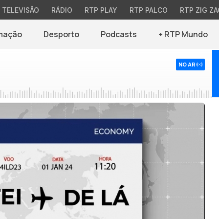
TELEVISÃO
RÁDIO
RTP PLAY
RTP PALCO
RTP ZIG ZA
mação
Desporto
Podcasts
+ RTP Mundo
NO AR