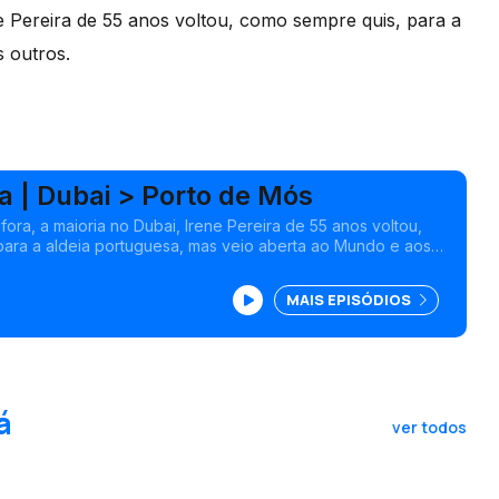
ne Pereira de 55 anos voltou, como sempre quis, para a
 outros.
ra | Dubai > Porto de Mós
 fora, a maioria no Dubai, Irene Pereira de 55 anos voltou,
ara a aldeia portuguesa, mas veio aberta ao Mundo e aos
MAIS EPISÓDIOS
á
ver todos