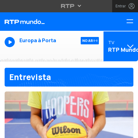
Entrar
Europa à Porta
NO AR
TV
RTP Mund
Entrevista