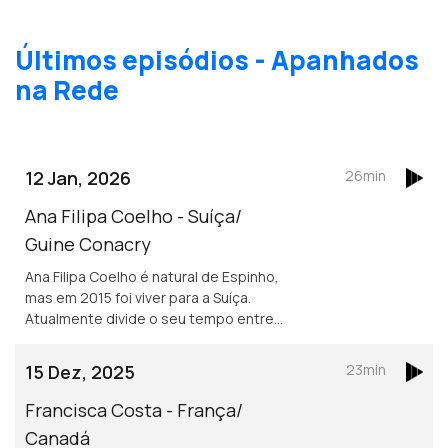
Últimos episódios - Apanhados
na Rede
12 Jan, 2026
26min
Ana Filipa Coelho - Suíça/
Guine Conacry
Ana Filipa Coelho é natural de Espinho,
mas em 2015 foi viver para a Suíça.
Atualmente divide o seu tempo entre
Lausanne e a Guiné Conacry. É médica
dentista e trabalha na ONG de ajuda
15 Dez, 2025
23min
humanitária Misty Ships.
Francisca Costa - França/
Canadá