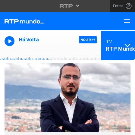
Entrar
Há Volta
NO AR
TV
RTP Mund