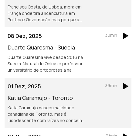
Francisca Costa, de Lisboa, mora em
França onde tira a licenciatura em
Polítca e Governação,mas porque a
Sciences Po obriga fazer um ano no
exterior vive atualmente em Toronto.
08 Dez, 2025
30min
Asilo e migração são áreas de
investigação
Duarte Quaresma - Suécia
Duarte Quaresma vive desde 2016 na
Suécia. Natural de Oeiras é professor
universitário de ortoprotesia na
Universidade de Jonkoping.
Desenvolve um projeto inovador de
01 Dez, 2025
36min
dispositivos para mover cotovelos e
mãos em pessoas que tenham sofrido
Katia Caramujo - Toronto
um AVC.
Katia Caramujo nasceu na cidade
canadiana de Toronto, mas é
lusodescente com raízes no concelho
de Cantanhede. É oficial de justiça no
Tribunal Superior de Ontário e
31min