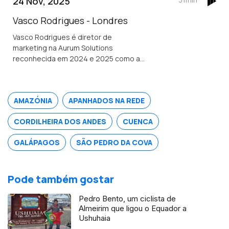
24 Nov, 2025
conselheira das comunidades
portuguesas.
Vasco Rodrigues - Londres
Vasco Rodrigues é diretor de
marketing na Aurum Solutions
reconhecida em 2024 e 2025 como a
melhor empresa de tecnologia
financeira do ano no Reino Unido.
Natural de Valpaços é formado em
AMAZÓNIA
APANHADOS NA REDE
engenharia e gestão industrial.
CORDILHEIRA DOS ANDES
CUENCA
GALÁPAGOS
SÃO PEDRO DA COVA
Pode também gostar
Pedro Bento, um ciclista de
Almeirim que ligou o Equador a
Ushuhaia