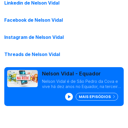
Linkedin de Nelson Vidal
Facebook de Nelson Vidal
Instagram de Nelson Vidal
Threads de Nelson Vidal
Nelson Vidal - Equador
Nelson Vidal é de São Pedro da Cova e
vive há dez anos no Equador, na terceira
maior cidade do país: Cuenca. É arquiteto
MAIS EPISÓDIOS
paisagista e foi devido à crise económica
em Portugal que decidiu deixar o país.