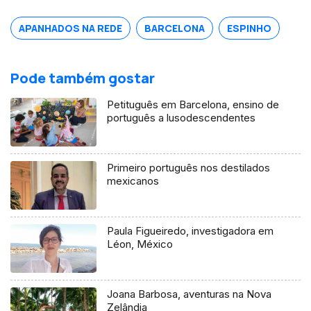
financeira do ano no Reino Unido.
Natural de Valpaços é formado em
APANHADOS NA REDE
BARCELONA
ESPINHO
engenharia e gestão industrial.
Pode também gostar
Petituguês em Barcelona, ensino de
português a lusodescendentes
Primeiro português nos destilados
mexicanos
Paula Figueiredo, investigadora em
Léon, México
Joana Barbosa, aventuras na Nova
Zelândia