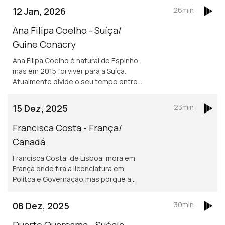
12 Jan, 2026
26min
Ana Filipa Coelho - Suíça/
Guine Conacry
Ana Filipa Coelho é natural de Espinho,
mas em 2015 foi viver para a Suíça.
Atualmente divide o seu tempo entre
Lausanne e a Guiné Conacry. É médica
dentista e trabalha na ONG de ajuda
15 Dez, 2025
23min
humanitária Misty Ships.
Francisca Costa - França/
Canadá
Francisca Costa, de Lisboa, mora em
França onde tira a licenciatura em
Polítca e Governação,mas porque a
Sciences Po obriga fazer um ano no
exterior vive atualmente em Toronto.
08 Dez, 2025
30min
Asilo e migração são áreas de
investigação
Duarte Quaresma - Suécia