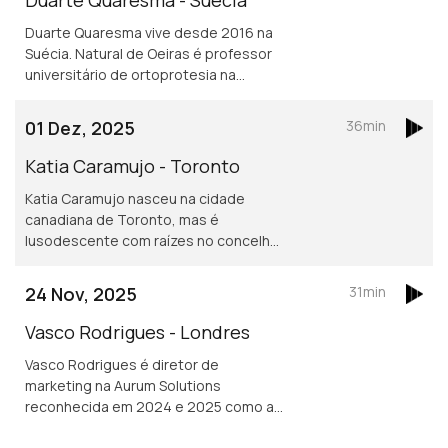
Duarte Quaresma vive desde 2016 na
Suécia. Natural de Oeiras é professor
universitário de ortoprotesia na
Universidade de Jonkoping.
Desenvolve um projeto inovador de
01 Dez, 2025
36min
dispositivos para mover cotovelos e
mãos em pessoas que tenham sofrido
Katia Caramujo - Toronto
um AVC.
Katia Caramujo nasceu na cidade
canadiana de Toronto, mas é
lusodescente com raízes no concelho
de Cantanhede. É oficial de justiça no
Tribunal Superior de Ontário e
24 Nov, 2025
31min
conselheira das comunidades
portuguesas.
Vasco Rodrigues - Londres
Vasco Rodrigues é diretor de
marketing na Aurum Solutions
reconhecida em 2024 e 2025 como a
melhor empresa de tecnologia