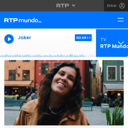
Entrar
Joker
NO AR
TV
RTP Mund