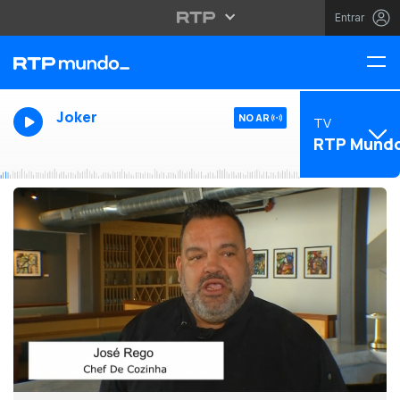
Entrar
Joker
NO AR
TV
RTP Mund