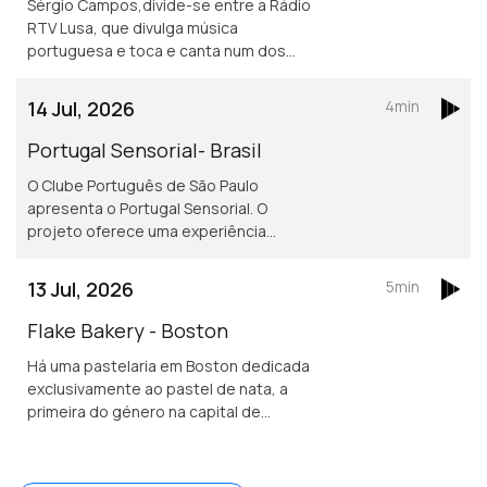
Sérgio Campos,divide-se entre a Rádio
RTV Lusa, que divulga música
portuguesa e toca e canta num dos
mais conhecidos restaurantes
portugueses em Londres.
14 Jul, 2026
4min
Portugal Sensorial- Brasil
O Clube Português de São Paulo
apresenta o Portugal Sensorial. O
projeto oferece uma experiência
imersiva completa, combinando
exposição histórica, alta gastronomia
13 Jul, 2026
5min
e um show audiovisual tecnológico.
Flake Bakery - Boston
Há uma pastelaria em Boston dedicada
exclusivamente ao pastel de nata, a
primeira do género na capital de
Massachusetts.