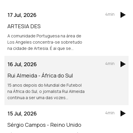
17 Jul, 2026
4min
ARTESIA DES
A comunidade Portuguesa na área de
Los Angeles concentra-se sobretudo
na cidade de Artesia. É ai que se
localiza um dos mais frequentados e
dinâmicos, centros culturais
16 Jul, 2026
4min
Portugueses nos Estados Unidos.
Rui Almeida - África do Sul
15 anos depois do Mundial de Futebol
na África do Sul, o jornalista Rui Almeida
continua a ser uma das vozes
portuguesas mais reconhecidas do
jornalismo desportivo, nos países da
15 Jul, 2026
4min
lusofonia.
Sérgio Campos - Reino Unido