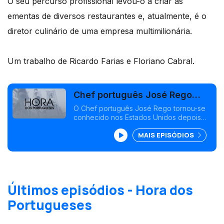
O seu percurso profissional levou-o a criar as
ementas de diversos restaurantes e, atualmente, é o
diretor culinário de uma empresa multimilionária.
Um trabalho de Ricardo Farias e Floriano Cabral.
Chef português José Rego
distinguido nos EUA
O Chef português José Rego tornou-se
conhecido nos Estados Unidos depois
de vencer várias edições de concursos
MAIS EPISÓDIOS
no canal de televisão Food Network.
Últimos episódios - Hora dos
Portugueses