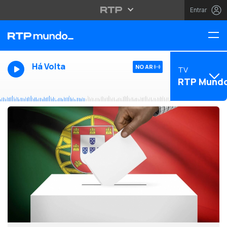
Entrar
Há Volta
NO AR
TV
RTP Mund