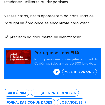
estudantes, militares ou desportistas.
Nesses casos, basta aparecerem no consulado de
Portugal da área onde se encontram para votar.
Só precisam do documento de identificação.
Portugueses nos EUA
procuram alternativas para
Portugueses em Los Angeles e no sul da
Califórnia, EUA, a mais de 600 kms do
votarem
consulado de São Francisco, onde
MAIS EPISÓDIOS
votam. Procuram formas de fazer a
viagem e fazem contas. Professor Diniz
Borges homenageado na Califórnia.
CALIFÓRNIA
ELEIÇÕES PRESIDENCIAIS
JORNAL DAS COMUNIDADES
LOS ANGELES