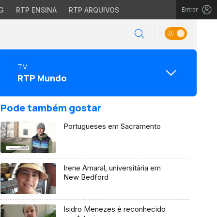
G
RTP ENSINA
RTP ARQUIVOS
Entrar
TV
RTP Mundo
Pode também gostar
Portugueses em Sacramento
Irene Amaral, universitária em
New Bedford
Isidro Menezes é reconhecido