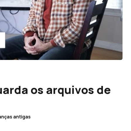
arda os arquivos de
s
anças antigas