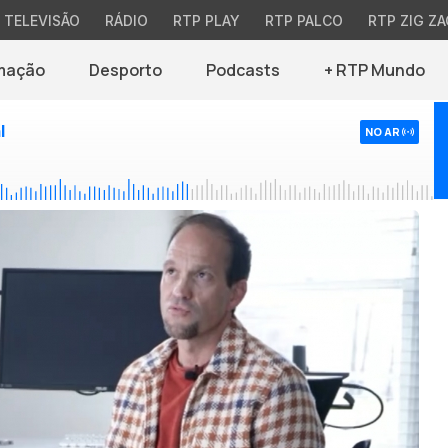
TELEVISÃO
RÁDIO
RTP PLAY
RTP PALCO
RTP ZIG ZA
mação
Desporto
Podcasts
+ RTP Mundo
l
NO AR