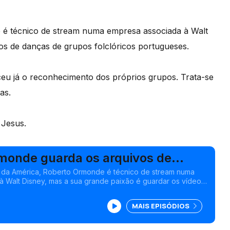
é técnico de stream numa empresa associada à Walt
os de danças de grupos folclóricos portugueses.
eu já o reconhecimento dos próprios grupos. Trata-se
as.
 Jesus.
monde guarda os arquivos de
tuguesas
 da América, Roberto Ormonde é técnico de stream numa
 Walt Disney, mas a sua grande paixão é guardar os vídeos
 folclóricos portugueses.
MAIS EPISÓDIOS