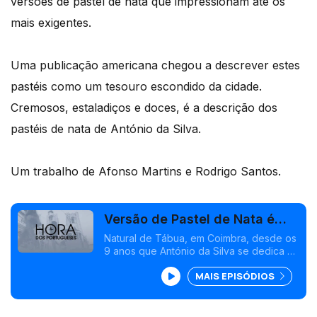
versões de pastel de nata que impressionam até os
mais exigentes.
Uma publicação americana chegou a descrever estes
pastéis como um tesouro escondido da cidade.
Cremosos, estaladiços e doces, é a descrição dos
pastéis de nata de António da Silva.
Um trabalho de Afonso Martins e Rodrigo Santos.
Versão de Pastel de Nata é
sucesso em Newark
Natural de Tábua, em Coimbra, desde os
9 anos que António da Silva se dedica à
pastelaria. É no seu estabelecimento de
MAIS EPISÓDIOS
Newark que batizou de Canela, que
António produz diariamente as suas
próprias versões de pastel de nata que
impressionam até os mais exigentes.