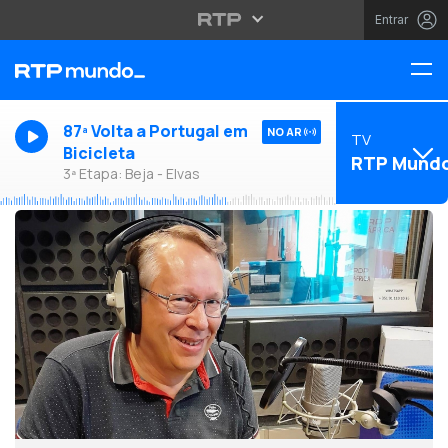
Entrar
87ª Volta a Portugal em
NO AR
TV
Bicicleta
RTP Mund
3ª Etapa: Beja - Elvas