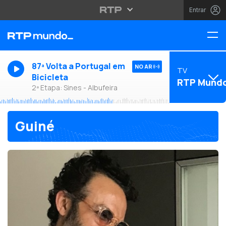
Entrar
87ª Volta a Portugal em
NO AR
TV
Bicicleta
RTP Mund
2ª Etapa: Sines - Albufeira
Guiné