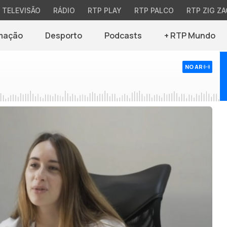
TELEVISÃO
RÁDIO
RTP PLAY
RTP PALCO
RTP ZIG ZA
mação
Desporto
Podcasts
+ RTP Mundo
NO AR