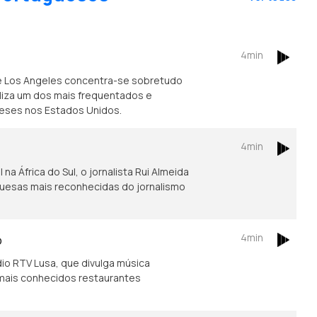
4min
e Los Angeles concentra-se sobretudo
caliza um dos mais frequentados e
ueses nos Estados Unidos.
4min
na África do Sul, o jornalista Rui Almeida
guesas mais reconhecidas do jornalismo
4min
o
io RTV Lusa, que divulga música
mais conhecidos restaurantes