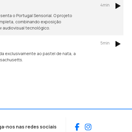
4min
enta o Portugal Sensorial. O projeto
ompleta, combinando exposição
w audiovisual tecnológico.
5min
a exclusivamente ao pastel de nata, a
ssachusetts.
Facebook
Instagram
ga-nos nas redes sociais