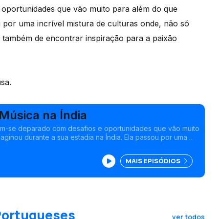
 oportunidades que vão muito para além do que
u por uma incrível mistura de culturas onde, não só
o também de encontrar inspiração para a paixão
sa.
Música na Índia
em-se deparado com desafios e oportunidades que vão muito
aginou durante a sua estadia na Índia. Ela passou por uma
culturas onde, não só tem tido a oportunidade de praticar
ém de encontrar inspiração para a paixão musical.<br />
MAIS EPISÓDIOS
 Portugueses
ver todos