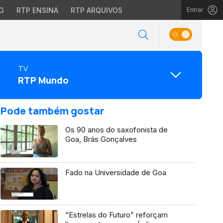
G
RTP ENSINA
RTP ARQUIVOS
Entrar
TV
RTP Mundo
Pode também gostar
Os 90 anos do saxofonista de
Goa, Brás Gonçalves
Fado na Universidade de Goa
“Estrelas do Futuro” reforçam