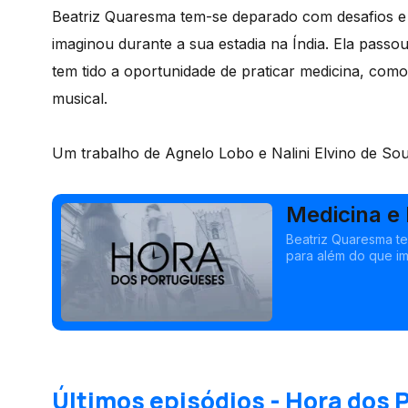
Beatriz Quaresma tem-se deparado com desafios e
imaginou durante a sua estadia na Índia. Ela passo
tem tido a oportunidade de praticar medicina, com
musical.
Um trabalho de Agnelo Lobo e Nalini Elvino de Sou
Medicina e 
Beatriz Quaresma t
para além do que im
incrível mistura de 
medicina, como tamb
Últimos episódios - Hora dos