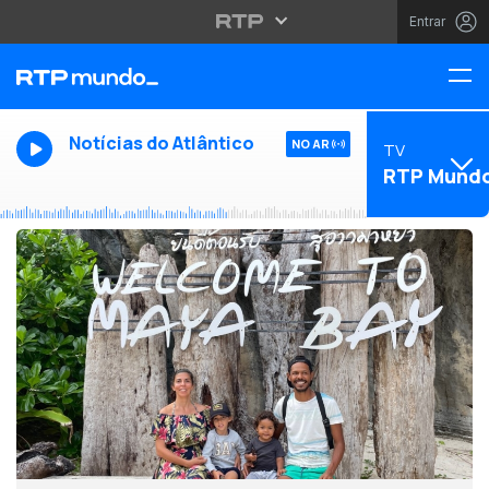
Entrar
Notícias do Atlântico
NO AR
TV
RTP Mund