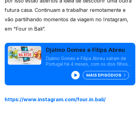
por isso estão abertos à ideia de descobrir uma outra
futura casa. Continuam a trabalhar remotamente e
vão partilhando momentos da viagem no Instagram,
em “Four in Bali”.
Djalmo Gomes e Filipa Abreu
Djalmo Gomes e Filipa Abreu saíram de
Portugal há 4 meses, com os dois filhos,
e têm viajado pelo Sudoeste Asiático
MAIS EPISÓDIOS
com o objetivo de se fixarem em Bali, na
Indonésia. Vão partilhando a viagem no
instagram.
https://www.instagram.com/four.in.bali/