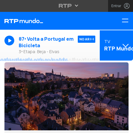
Entrar
87ª Volta a Portugal em
NO AR
TV
Bicicleta
RTP Mund
3ª Etapa: Beja - Elvas