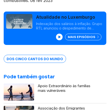
combustíveis. 08 fev 2023
Atualidade no Luxemburgo
Indexação dos salários à inflação. Grupo
RTL anunciou o despedimento de
empregados na Alemanha. Crescimento
MAIS EPISÓDIOS
demográfico. O grande problema é o
alojamento. Descida de preço dos
combustíveis.
DOS CINCO CANTOS DO MUNDO
Pode também gostar
Apoio Extraordinário às famílias
mais vulneráveis
Associação dos Emigrantes