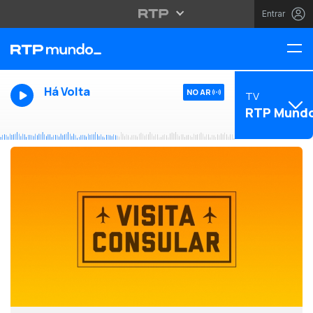
Entrar
Há Volta
NO AR
TV
RTP Mund