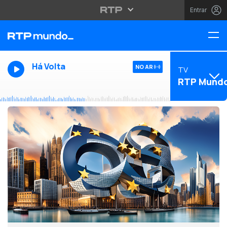
Entrar
Há Volta
NO AR
TV
RTP Mund