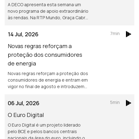
A DECO apresenta esta semana um
novo programa de apoio extraordinário
às rendas. Na RTP Mundo, Graça Cabral
conversa com Isabel Flora para explicar
as principais medidas, os critérios de
14 Jul, 2026
7min
acesso e o funcionamento deste
apoio destinado a ajudar famílias com
Novas regras reforçam a
dificuldades no pagamento da
proteção dos consumidores
habitação. A iniciativa surge num
de energia
contexto de crescente procura por
apoio, com os pedidos de ajuda à
Novas regras reforçam a proteção dos
DECO a aumentarem 67% este ano.
consumidores de energia e entram em
vigor no final de agosto e introduzem
mudanças importantes, sobretudo ao
nível da estabilidade contratual,
06 Jul, 2026
5min
proteção contra interrupções do
fornecimento e apoio aos
O Euro Digital
consumidores economicamente
O Euro Digital é um projeto liderado
vulneráveis. Saiba tudo com Graça
pelo BCE e pelos bancos centrais
Cabral na conversa com Isabel Flora.
nacionais da área do euro, incluindo o