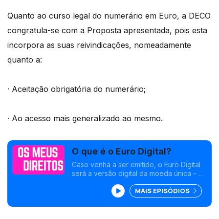
Quanto ao curso legal do numerário em Euro, a DECO
congratula-se com a Proposta apresentada, pois esta
incorpora as suas reivindicações, nomeadamente
quanto a:
· Aceitação obrigatória do numerário;
· Ao acesso mais generalizado ao mesmo.
O que é o Euro Digital?
Caso venha a ser emitido, o Euro Digital
será a versão digital da moeda única – o
Euro. Será uma “moeda digital do banco
MAIS EPISÓDIOS
central” [Central Bank Digital Currency –
CBDC], emitida e garantida pelo Banco
Central Europeu (BCE) e disponível ao
público em geral.