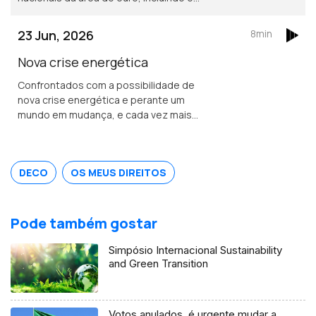
Banco de Portugal, e que pretende
disponibilizar aos cidadãos uma versão
23 Jun, 2026
8min
digital do dinheiro emitido pelo banco
central.
Nova crise energética
Confrontados com a possibilidade de
nova crise energética e perante um
mundo em mudança, e cada vez mais
imprevisível.<br /> A poupança deverá
deixar de ser encarada como um
sacrifício e passar a ser vista como
DECO
OS MEUS DIREITOS
uma escolha consciente, inteligente,
que poderá ser até libertadora.
Pode também gostar
Simpósio Internacional Sustainability
and Green Transition
Votos anulados, é urgente mudar a