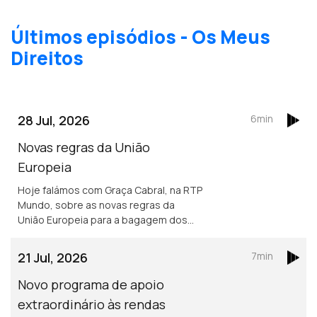
Últimos episódios - Os Meus
Direitos
28 Jul, 2026
6min
Novas regras da União
Europeia
Hoje falámos com Graça Cabral, na RTP
Mundo, sobre as novas regras da
União Europeia para a bagagem dos
passageiros aéreos e o impacto
destas alterações nos direitos de
21 Jul, 2026
7min
quem viaja.
Novo programa de apoio
extraordinário às rendas