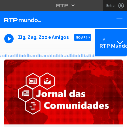
Entrar
Zig, Zag, Zzz e Amigos
NO AR
TV
RTP Mund