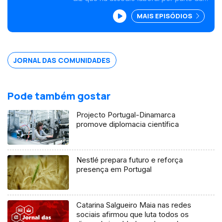
Genebra
Cônsul de Portugal em Genebra, na
MAIS EPISÓDIOS
Suíça. Na Venezuela, Casa-Abrigo aberta
por organização luso-venezuelana.
Edição Isabel Gaspar Dias
JORNAL DAS COMUNIDADES
Pode também gostar
Projecto Portugal-Dinamarca
promove diplomacia científica
Nestlé prepara futuro e reforça
presença em Portugal
Catarina Salgueiro Maia nas redes
sociais afirmou que luta todos os