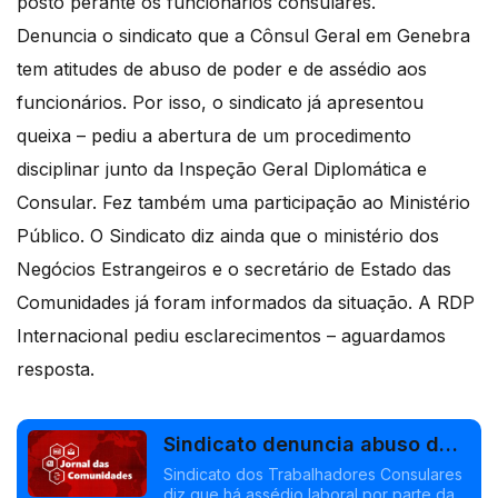
posto perante os funcionários consulares.
Denuncia o sindicato que a Cônsul Geral em Genebra
tem atitudes de abuso de poder e de assédio aos
funcionários. Por isso, o sindicato já apresentou
queixa – pediu a abertura de um procedimento
disciplinar junto da Inspeção Geral Diplomática e
Consular. Fez também uma participação ao Ministério
Público. O Sindicato diz ainda que o ministério dos
Negócios Estrangeiros e o secretário de Estado das
Comunidades já foram informados da situação. A RDP
Internacional pediu esclarecimentos – aguardamos
resposta.
Sindicato denuncia abuso de
poder no Consulado de
Sindicato dos Trabalhadores Consulares
diz que há assédio laboral por parte da