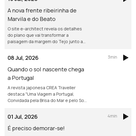
A nova frente ribeirinha de
Marvila e do Beato
O site e-architect revela os detalhes
do plano que vai transformar a
paisagem da margem do Tejo junto a
Marvila e ao Beato.
08 Jul, 2026
3min
Quando o sol nascente chega
a Portugal
A revista japonesa CREA Traveller
destaca "Uma Viagem a Portugal,
Convidada pela Brisa do Mar e pelo Sol",
um convite aos leitores a descobrirem
várias regiões do país, destacando a
01 Jul, 2026
4min
cultura, a história e a gastronomia.
É preciso demorar-se!