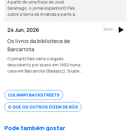
A partir de uma frase de José
Saramago, o jornal espanhol El País
sobre à Serra da Arrábida e parte à
descoberta de Setúbal.
24 Jun, 2026
6min
Os livros da biblioteca de
Barcarrota
O jornal El País narra o legado
descoberto por acaso em 1992 numa
casa em Barcarrota (Badajoz). Soube-
se que os livros foram escondidos no
séc. XVI por um nobre português tido
como ímpio e sodomita pela Inquisição.
CULINARY BACKSTREETS
O QUE OS OUTROS DIZEM DE NÓS
Pode também gostar