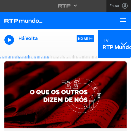
Entrar
Há Volta
NO AR
TV
RTP Mund