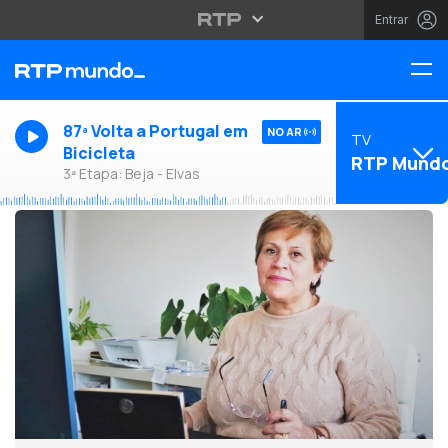
Entrar
87ª Volta a Portugal em
NO AR
TV
Bicicleta
RTP Mund
3ª Etapa: Beja - Elvas