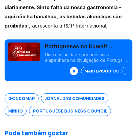
diariamente. Sinto falta da nossa gastronomia –
aqui não há bacalhau, as bebidas alcoólicas são
proibidas
“, acrescenta à RDP Internacional.
Portugueses no Kuwait
divulgam cultura e fazem
Uma comunidade pequena mas
empenhada na divulgação de Portugal
negócios
no Kuwait, diz Rui Marques. No Uruguai,
MAIS EPISÓDIOS
16 lusodescendentes preparam-se para
visitar Portugal. Edição Susana Barros
GONDOMAR
JORNAL DAS COMUNIDADES
MINHO
PORTUGUESE BUSINESS COUNCIL
Pode também gostar