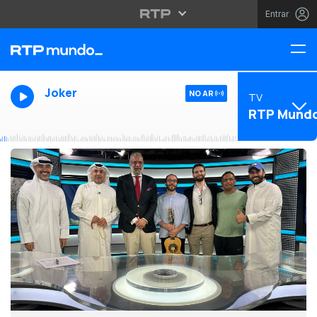
Entrar
Joker
NO AR
TV
RTP Mund