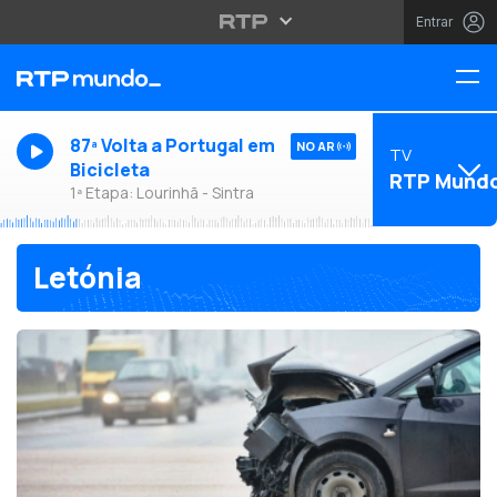
Entrar
87ª Volta a Portugal em
NO AR
TV
Bicicleta
RTP Mund
1ª Etapa: Lourinhã - Sintra
Letónia