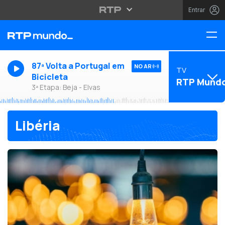
Entrar
87ª Volta a Portugal em
NO AR
TV
Bicicleta
RTP Mund
3ª Etapa: Beja - Elvas
Libéria