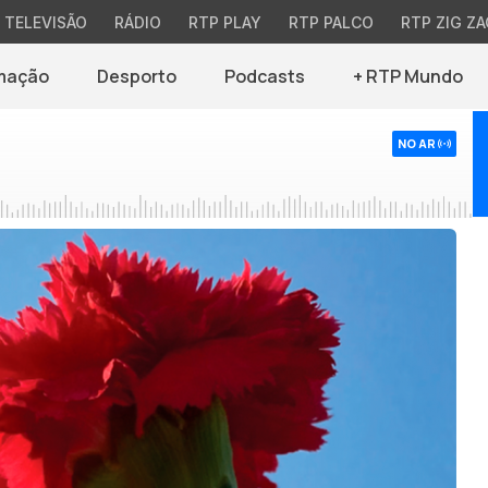
TELEVISÃO
RÁDIO
RTP PLAY
RTP PALCO
RTP ZIG ZA
mação
Desporto
Podcasts
+ RTP Mundo
NO AR