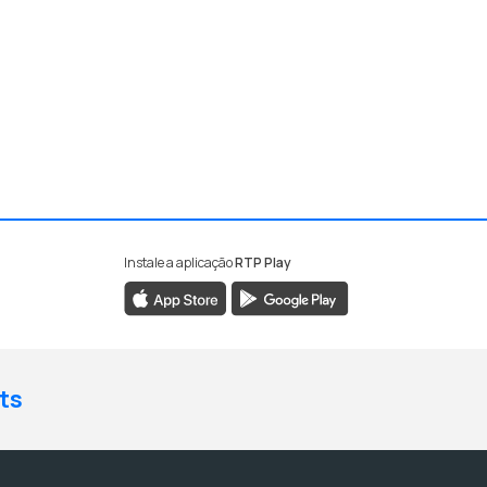
Instale a aplicação
RTP Play
ts