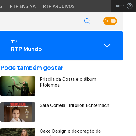
G
RTP ENSINA
RTP ARQUIVOS
Entrar
TV
RTP Mundo
Pode também gostar
Priscila da Costa e o álbum
Ptolemea
Sara Correia, Trifolion Echternach
Cake Design e decoração de