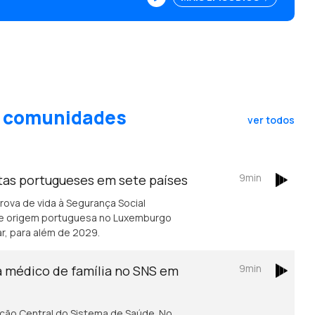
as comunidades
ver todos
9min
stas portugueses em sete países
rova de vida à Segurança Social
de origem portuguesa no Luxemburgo
ar, para além de 2029.
9min
a médico de família no SNS em
ação Central do Sistema de Saúde. No