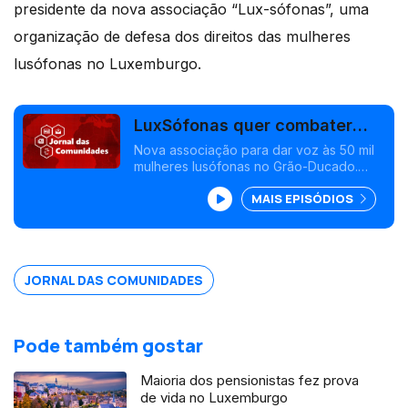
presidente da nova associação “Lux-sófonas”, uma
organização de defesa dos direitos das mulheres
lusófonas no Luxemburgo.
LuxSófonas quer combater
desigualdades no Luxemburgo
Nova associação para dar voz às 50 mil
mulheres lusófonas no Grão-Ducado.
Showroom Empreendedoras na Suiça, no
MAIS EPISÓDIOS
próximo domingo, com muitas mais
participantes. Edição Isabel Gaspar Dias
JORNAL DAS COMUNIDADES
Pode também gostar
Maioria dos pensionistas fez prova
de vida no Luxemburgo