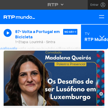
Entrar
87ª Volta a Portugal em
NO AR
TV
Bicicleta
RTP Mund
1ª Etapa: Lourinhã - Sintra